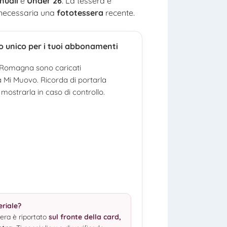
nuali
e
Under 26
. La tessera è
 è necessaria una
fototessera
recente.
o unico per i tuoi abbonamenti
t Romagna sono caricati
a Mi Muovo. Ricorda di portarla
mostrarla in caso di controllo.
eriale?
sera è riportato
sul fronte della card,