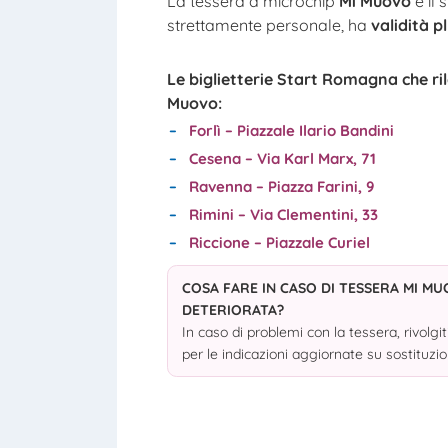
La tessera a microchip
Mi Muovo
è il
strettamente personale, ha
validità p
Le biglietterie Start Romagna che ri
Muovo:
Forlì – Piazzale Ilario Bandini
Cesena – Via Karl Marx, 71
Ravenna – Piazza Farini, 9
Rimini – Via Clementini, 33
Riccione – Piazzale Curiel
COSA FARE IN CASO DI TESSERA MI M
DETERIORATA?
In caso di problemi con la tessera, rivolg
per le indicazioni aggiornate su sostituzion