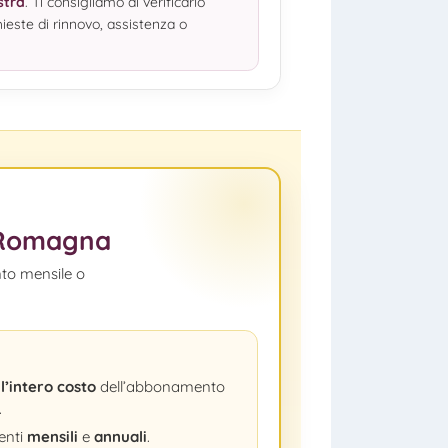
stra
. Ti consigliamo di verificarlo
ieste di rinnovo, assistenza o
t Romagna
nto mensile o
o
e
l’intero costo
dell’abbonamento
.
enti
mensili
e
annuali
.