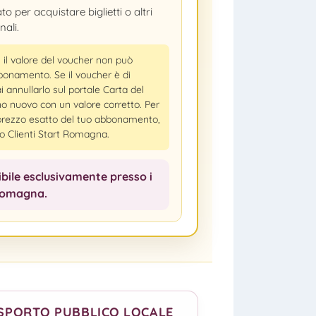
o per acquistare biglietti o altri
nali.
:
il valore del voucher non può
bbonamento. Se il voucher è di
 annullarlo sul portale Carta del
 nuovo con un valore corretto. Per
 prezzo esatto del tuo abbonamento,
io Clienti Start Romagna.
ibile esclusivamente presso i
Romagna.
ASPORTO PUBBLICO LOCALE