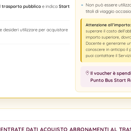
Non può essere utilizzat
l
trasporto pubblico
e indica
Start
titoli di viaggio occasio
Attenzione all’importo
 desideri utilizzare per acquistare
superare il costo dell’a
importo superiore, dovrai
Docente e generarne uno
conoscere in anticipo il
puoi contattare il Serviz
Il voucher è spend
Punto Bus Start 
 ENTRATE DATI ACQUISTO ABBONAMENTI AL TR