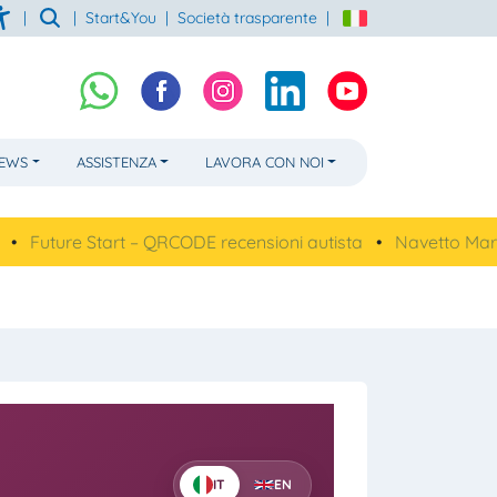
|
|
Start&You
|
Società trasparente
|
NEWS
ASSISTENZA
LAVORA CON NOI
e Start – QRCODE recensioni autista
•
Navetto Mare, linea 6
IT
EN