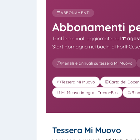
ABBONAMENTI
Abbonamenti per
Tariffe annuali aggiornate dal
1° agos
Start Romagna nei bacini di Forlì-Ces
Mensili e annuali su tessera Mi Muovo
Tessera Mi Muovo
Carta del Docen
Mi Muovo integrati Treno+Bus
Rin
Tessera Mi Muovo