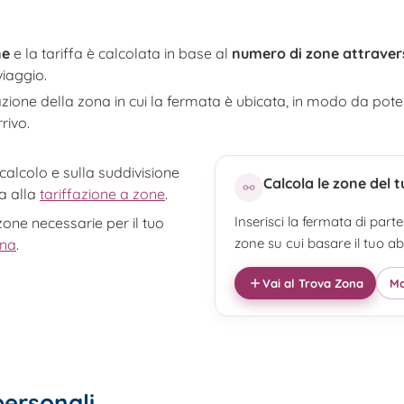
ne
e la tariffa è calcolata in base al
numero di zone attraver
viaggio.
azione della zona in cui la fermata è ubicata, in modo da poter 
rivo.
 calcolo e sulla suddivisione
Calcola le zone del
ta alla
tariffazione a zone
.
Inserisci la fermata di part
zone necessarie per il tuo
zone su cui basare il tuo 
ona
.
Vai al Trova Zona
Ma
ersonali