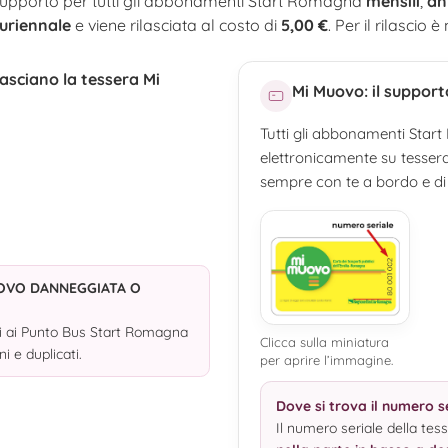
 supporto per tutti gli abbonamenti Start Romagna
mensili
,
an
luriennale
e viene rilasciata al costo di
5,00 €
. Per il rilascio
lasciano la tessera Mi
Mi Muovo: il support
Tutti gli abbonamenti Star
elettronicamente su tesser
sempre con te a bordo e di 
UOVO DANNEGGIATA O
iti ai Punto Bus Start Romagna
Clicca sulla miniatura
i e duplicati.
per aprire l’immagine.
Dove si trova il numero s
Il numero seriale della tes