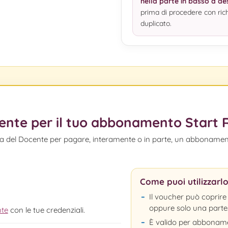
nella parte in basso a de
prima di procedere con rich
duplicato.
cente per il tuo abbonamento Star
arta del Docente per pagare, interamente o in parte, un abboname
Come puoi utilizzarl
Il voucher può coprir
oppure solo una parte
nte
con le tue credenziali.
È valido per abbonam