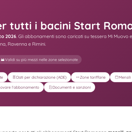
 tutti i bacini Start Ro
to 2026
. Gli abbonamenti sono caricati su tessera Mi Muovo e
ena, Ravenna e Rimini.
Validi su più mezzi nelle zone selezionate
te
Dati per dichiarazione (ADE)
Zone tariffarie
Mensili
novare l’abbonamento
Documenti e sanzioni