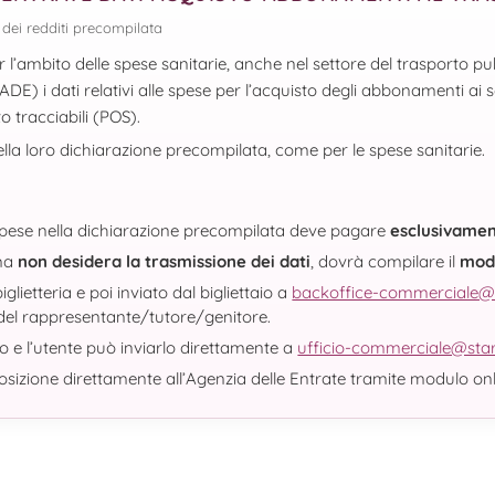
e dei redditi precompilata
’ambito delle spese sanitarie, anche nel settore del trasporto pub
ADE) i dati relativi alle spese per l’acquisto degli abbonamenti ai s
 tracciabili (POS).
nella loro dichiarazione precompilata, come per le spese sanitarie.
 spese nella dichiarazione precompilata deve pagare
esclusivame
 ma
non desidera la trasmissione dei dati
, dovrà compilare il
modu
lietteria e poi inviato dal bigliettaio a
backoffice-commerciale@
 del rappresentante/tutore/genitore.
to e l’utente può inviarlo direttamente a
ufficio-commerciale@sta
sizione direttamente all’Agenzia delle Entrate tramite modulo onl