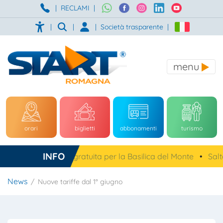
|
RECLAMI
|
|
|
|
Società trasparente
|
menu
orari
biglietti
abbonamenti
turismo
INFO
sena, navetta gratuita per la Basilica del Monte
•
Salta Su!
News
Nuove tariffe dal 1° giugno