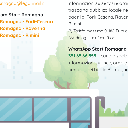
romagna@legalmail.it
informazioni su servizi e orar
trasporto pubblico locale ne
ram Start Romagna
bacini di Forlì-Cesena, Rave
 Romagna • Forlì-Cesena
Rimini
 Romagna • Ravenna
(*) Tariffa massima 0,1188 Euro a
 Romagna • Rimini
IVA da ogni telefono fisso
WhatsApp Start Romagna
331.65.66.555
Il canale socia
informazioni su linee, orari e
percorsi dei bus in Romagn