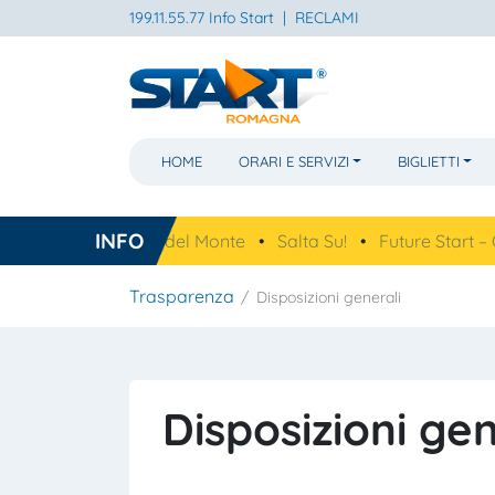
199.11.55.77 Info Start
|
RECLAMI
HOME
ORARI E SERVIZI
BIGLIETTI
INFO
per la Basilica del Monte
•
Salta Su!
•
Future Start – QRCO
Trasparenza
Disposizioni generali
Disposizioni gen