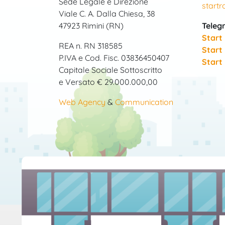
Sede Legale e Direzione
start
Viale C. A. Dalla Chiesa, 38
47923 Rimini (RN)
Teleg
Start
REA n. RN 318585
Start
P.IVA e Cod. Fisc. 03836450407
Start
Capitale Sociale Sottoscritto
e Versato € 29.000.000,00
Web Agency
&
Communication