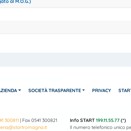
ato al M.O.G.)
AZIENDA
SOCIETÀ TRASPARENTE
PRIVACY
STAR
41 300811
| Fax 0541 300821
Info START
199.11.55.77
(*)
teria@startromagna.it
Il numero telefonico unico p