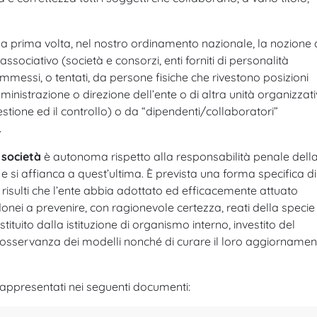
er la prima volta, nel nostro ordinamento nazionale, la nozione 
ssociativo (società e consorzi, enti forniti di personalità
commessi, o tentati, da persone fisiche che rivestono posizioni
inistrazione o direzione dell’ente o di altra unità organizzat
gestione ed il controllo) o da “dipendenti/collaboratori”
.
 società
è autonoma rispetto alla responsabilità penale dell
 si affianca a quest’ultima. È prevista una forma specifica di
risulti che l’ente abbia adottato ed efficacemente attuato
onei a prevenire, con ragionevole certezza, reati della specie 
ostituito dalla istituzione di organismo interno, investito del
l’osservanza dei modelli nonché di curare il loro aggiorname
 rappresentati nei seguenti documenti: