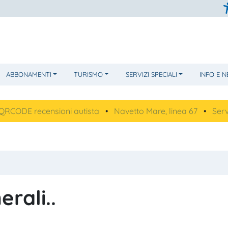
ABBONAMENTI
TURISMO
SERVIZI SPECIALI
INFO E 
DE recensioni autista
•
Navetto Mare, linea 67
•
Servizi Li
erali..