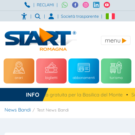
|
RECLAMI
|
|
|
|
Società trasparente
|
menu
orari
biglietti
abbonamenti
turismo
INFO
Cesena, navetta gratuita per la Basilica del Monte
•
Sal
News Bandi
Test News Bandi