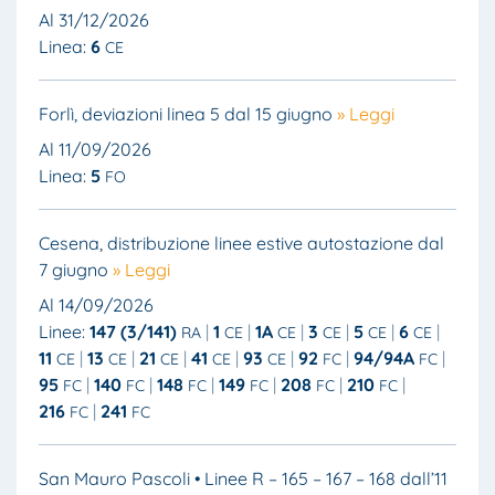
Al 31/12/2026
Linea:
6
CE
Forlì, deviazioni linea 5 dal 15 giugno
» Leggi
Al 11/09/2026
Linea:
5
FO
Cesena, distribuzione linee estive autostazione dal
7 giugno
» Leggi
Al 14/09/2026
Linee:
147 (3/141)
1
1A
3
5
6
RA
CE
CE
CE
CE
CE
11
13
21
41
93
92
94/94A
CE
CE
CE
CE
CE
FC
FC
95
140
148
149
208
210
FC
FC
FC
FC
FC
FC
216
241
FC
FC
San Mauro Pascoli • Linee R – 165 – 167 – 168 dall’11