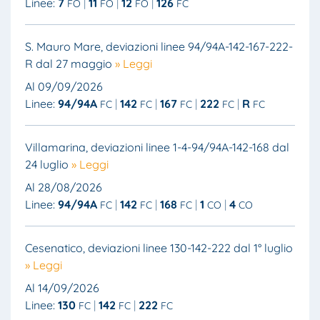
Linee:
7
11
12
126
FO
FO
FO
FC
S. Mauro Mare, deviazioni linee 94/94A-142-167-222-
R dal 27 maggio
» Leggi
Al 09/09/2026
Linee:
94/94A
142
167
222
R
FC
FC
FC
FC
FC
Villamarina, deviazioni linee 1-4-94/94A-142-168 dal
24 luglio
» Leggi
Al 28/08/2026
Linee:
94/94A
142
168
1
4
FC
FC
FC
CO
CO
Cesenatico, deviazioni linee 130-142-222 dal 1° luglio
» Leggi
Al 14/09/2026
Linee:
130
142
222
FC
FC
FC