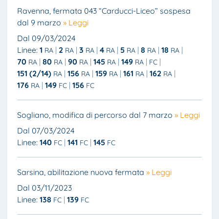
Ravenna, fermata 043 “Carducci-Liceo” sospesa
dal 9 marzo
» Leggi
Dal 09/03/2024
Linee:
1
2
3
4
5
8
18
RA
RA
RA
RA
RA
RA
RA
70
80
90
145
149
RA
RA
RA
RA
RA
FC
151 (2/14)
156
159
161
162
RA
RA
RA
RA
RA
176
149
156
RA
FC
FC
Sogliano, modifica di percorso dal 7 marzo
» Leggi
Dal 07/03/2024
Linee:
140
141
145
FC
FC
FC
Sarsina, abilitazione nuova fermata
» Leggi
Dal 03/11/2023
Linee:
138
139
FC
FC