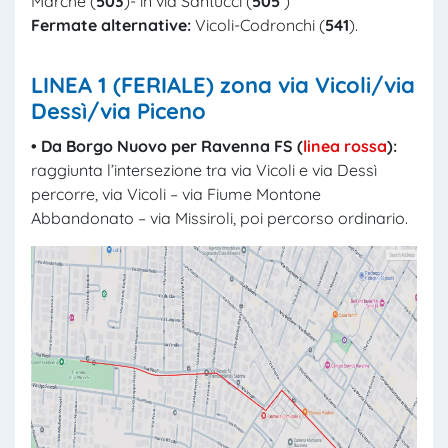
Marche (
503
)- in via Santucci (
505
)
Fermate alternative:
Vicoli-Codronchi (
541
).
LINEA 1 (FERIALE)
zona via Vicoli/via
Dessì/via Piceno
• D
a
Borgo Nuovo per Ravenna FS (
linea rossa
):
raggiunta l’intersezione tra via Vicoli e via Dessì
percorre, via Vicoli – via Fiume Montone
Abbandonato – via Missiroli, poi percorso ordinario.