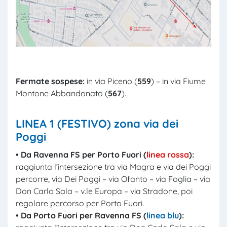
Fermate sospese:
in via Piceno (
559
) – in via Fiume
Montone Abbandonato (
567
).
LINEA 1 (FESTIVO)
zona via dei
Poggi
• D
a
Ravenna FS per Porto Fuori (
linea rossa
):
raggiunta l’intersezione tra via Magra e via dei Poggi
percorre, via Dei Poggi – via Ofanto – via Foglia – via
Don Carlo Sala – v.le Europa – via Stradone, poi
regolare percorso per Porto Fuori.
• D
a
Porto Fuori per Ravenna FS (
linea blu
):