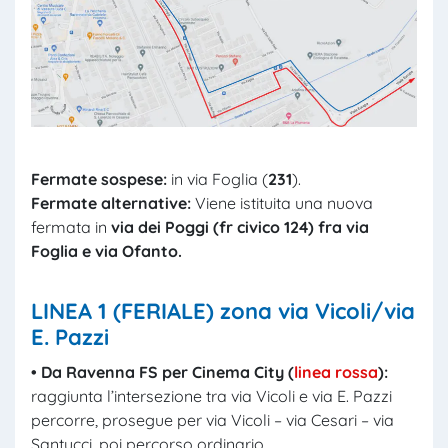
Fermate sospese:
in via Foglia (
231
).
Fermate alternative:
Viene istituita una nuova
fermata in
via dei Poggi (fr civico 124) fra via
Foglia e via
Ofanto.
LINEA 1 (FERIALE)
zona via Vicoli/via
E. Pazzi
• D
a
Ravenna FS per Cinema City (
linea rossa
):
raggiunta l’intersezione tra via Vicoli e via E. Pazzi
percorre, prosegue per via Vicoli – via Cesari – via
Santucci, poi percorso ordinario.