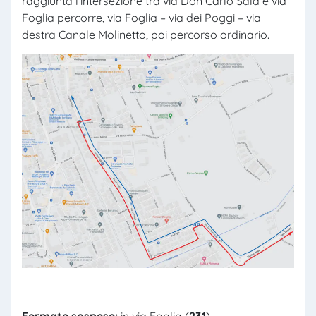
raggiunta l’intersezione tra via Don Carlo Sala e via
Foglia percorre, via Foglia – via dei Poggi – via
destra Canale Molinetto, poi percorso ordinario.
Fermate sospese:
in via Foglia (
231
).