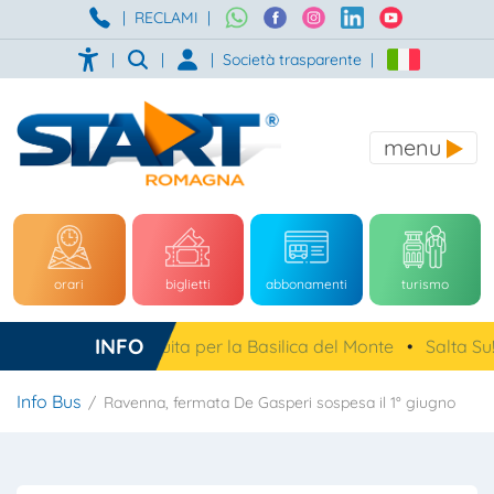
|
RECLAMI
|
|
|
|
Società trasparente
|
menu
orari
biglietti
abbonamenti
turismo
INFO
ena, navetta gratuita per la Basilica del Monte
•
Salta Su!
Info Bus
Ravenna, fermata De Gasperi sospesa il 1° giugno