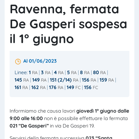
Ravenna, fermata
De Gasperi sospesa
il 1° giugno
Al 01/06/2023
Linee:
1
3
4
5
8
80
RA
RA
RA
RA
RA
RA
145
149
151 (2/14)
156
159
RA
RA
RA
RA
RA
161
162
176
149
156
RA
RA
RA
FC
FC
Informiamo che causa lavori
giovedì 1° giugno dalle
9:00 alle 16:00
non è possibile effettuare la fermata
021 “De Gasperi”
in via De Gasperi 19.
Servirsi della fermata successiva
023 “Santa