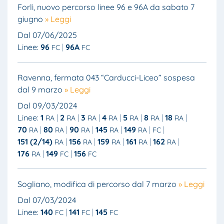
Forlì, nuovo percorso linee 96 e 96A da sabato 7
giugno
» Leggi
Dal 07/06/2025
Linee:
96
96A
FC
FC
Ravenna, fermata 043 “Carducci-Liceo” sospesa
dal 9 marzo
» Leggi
Dal 09/03/2024
Linee:
1
2
3
4
5
8
18
RA
RA
RA
RA
RA
RA
RA
70
80
90
145
149
RA
RA
RA
RA
RA
FC
151 (2/14)
156
159
161
162
RA
RA
RA
RA
RA
176
149
156
RA
FC
FC
Sogliano, modifica di percorso dal 7 marzo
» Leggi
Dal 07/03/2024
Linee:
140
141
145
FC
FC
FC