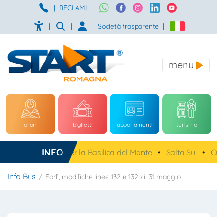
|
RECLAMI
|
|
|
|
Società trasparente
|
menu
orari
biglietti
abbonamenti
turismo
INFO
tta gratuita per la Basilica del Monte
•
Salta Su!
•
Custom
Info Bus
Forlì, modifiche linee 132 e 132p il 31 maggio