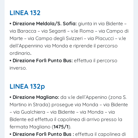
LINEA
132
• Direzione Meldola/
S. Sofia
:
giunta in via Bidente –
via Baracca – via Seganti – v.le Roma – via Campo di
Marte – via Campo degli Svizzeri – via Placucci – v.le
dell’Appennino via Monda e riprende il percorso
ordinario
.
• Direzione Forlì Punto Bus:
effettua il percorso
inverso.
LINEA
132p
• D
irezione Magliano:
da v.le dell’Appenino (zona S.
Martino in Strada) prosegue via Monda – via Bidente
– via Gualchiera – via Bidente – via Monda – via
Bidente ed effettua il capolinea di arrivo presso la
fermata Magliano (
1475/1
).
• Direzione Forlì Punto Bus :
effettua il capolinea di