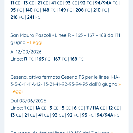
11
13
21
41
93
92
94/94A
CE
CE
CE
CE
CE
FC
FC
95
140
148
149
208
210
FC
FC
FC
FC
FC
FC
216
241
FC
FC
San Mauro Pascoli • Linee R – 165 – 167 – 168 dall’11
giugno
» Leggi
Al 12/09/2026
Linee:
R
165
167
168
FC
FC
FC
FC
Cesena, attiva fermata Cesena FS per le linee 1-1A-
3-5-6-11-11A-12- 13-21-41-92-93-94-95 dall’8 giugno
»
Leggi
Dal 08/06/2026
Linee:
1
1A
3
5
6
11/11A
12
CE
CE
CE
CE
CE
CE
CE
13
21
41
93
92
95
94/94A
CE
CE
CE
CE
FC
FC
FC