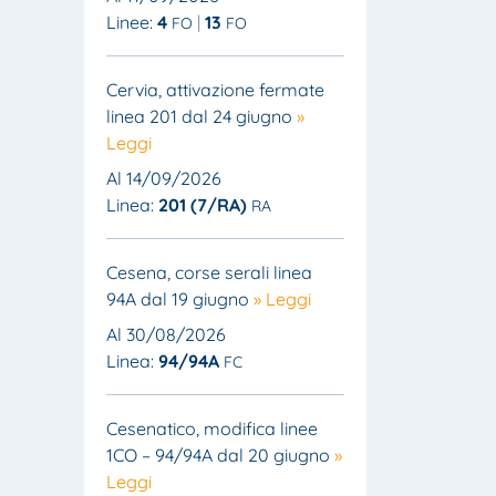
Linee:
4
13
FO
FO
Cervia, attivazione fermate
linea 201 dal 24 giugno
»
Leggi
Al 14/09/2026
Linea:
201 (7/RA)
RA
Cesena, corse serali linea
94A dal 19 giugno
» Leggi
Al 30/08/2026
Linea:
94/94A
FC
Cesenatico, modifica linee
1CO – 94/94A dal 20 giugno
»
Leggi