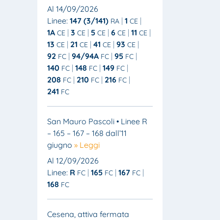
Al 14/09/2026
Linee:
147 (3/141)
1
RA
CE
1A
3
5
6
11
CE
CE
CE
CE
CE
13
21
41
93
CE
CE
CE
CE
92
94/94A
95
FC
FC
FC
140
148
149
FC
FC
FC
208
210
216
FC
FC
FC
241
FC
San Mauro Pascoli • Linee R
– 165 – 167 – 168 dall’11
giugno
» Leggi
Al 12/09/2026
Linee:
R
165
167
FC
FC
FC
168
FC
Cesena, attiva fermata