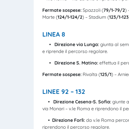
Fermate sospese:
Spazzoli (
79/1-79/2
) 
Marte (
124/1-124/2
) – Stadium (
123/1-12
LINEA 8
• Direzione via Lunga:
giunta al sem
e riprende il percorso regolare.
• Direzione S. Matino:
effettua il pe
Fermate sospese:
Rivalta (
125/1
) – Arnie
LINEE 92 – 132
• Direzione Cesena-S. Sofia:
giunte a
via Monari – v.le Roma e riprendono il pe
• Direzione Forlì:
da v.le Roma percorr
riprendono il percorso regolare.