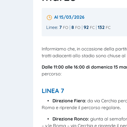
Al 15/03/2026
Linee:
7
8
92
132
FO
FO
FC
FC
Informiamo che, in occasione della partita
tratti adiacenti allo stadio sono chiuse al 
D
alle 11:00 alle 16:00 di domenica 15 m
percorso:
LINEA 7
• Direzione Fiera:
da via Cerchia perc
Roma e riprende il percorso regolare
.
• Direzione Ronco:
giunta al semaforo
– v.le Roma – via Cerchia e riprende il p