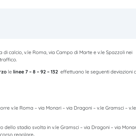
 di calcio, v.le Roma, via Campo di Marte e v.le Spazzoli nei
traffico.
arzo
le
linee 7 – 8 – 92 –
132
effettuano le seguenti deviazioni d
orre v.le Roma – via Monari – via Dragoni – v.le Gramsci – v.le
 dello stadio svolta in v.le Gramsci – via Dragoni – via Monar
ercorso regolare
.