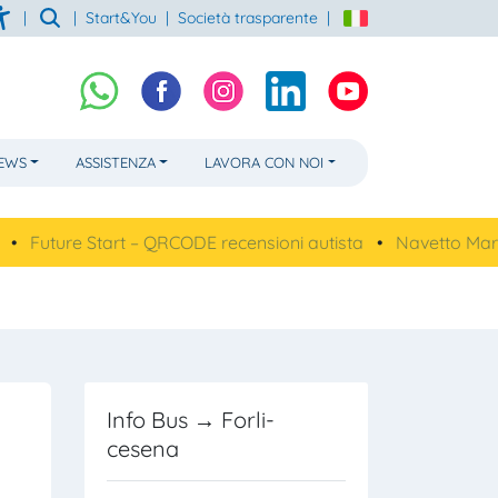
|
|
Start&You
|
Società trasparente
|
NEWS
ASSISTENZA
LAVORA CON NOI
re Start – QRCODE recensioni autista
•
Navetto Mare, linea 
Info Bus → Forli-
cesena