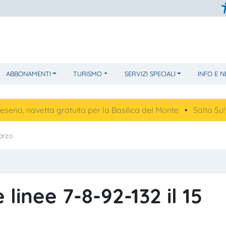
ABBONAMENTI
TURISMO
SERVIZI SPECIALI
INFO E 
avetta gratuita per la Basilica del Monte
•
Salta Su!
•
Futu
marzo
 linee 7-8-92-132 il 15