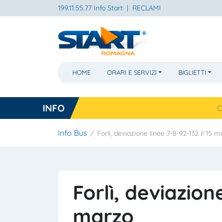
199.11.55.77 Info Start
|
RECLAMI
HOME
ORARI E SERVIZI
BIGLIETTI
INFO
Cesena, n
Info Bus
Forlì, deviazione linee 7-8-92-132 il 15 
Forlì, deviazione
marzo