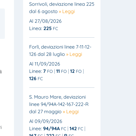
Sorrivoli, deviazione linea 225
dal 6 agosto
» Leggi
Al 27/08/2026
Linea:
225
FC
Forlì, deviazioni linee 7-11-12-
126 dal 28 luglio
» Leggi
Al 11/09/2026
Linee:
7
11
12
FO
FO
FO
i
126
FC
S. Mauro Mare, deviazioni
linee 94/94A-142-167-222-R
dal 27 maggio
» Leggi
Al 09/09/2026
i
Linee:
94/94A
142
FC
FC
167
222
R
FC
FC
FC