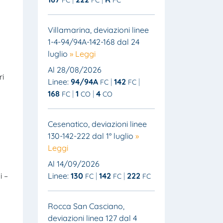
Villamarina, deviazioni linee
1-4-94/94A-142-168 dal 24
luglio
» Leggi
Al 28/08/2026
ri
Linee:
94/94A
142
FC
FC
168
1
4
FC
CO
CO
Cesenatico, deviazioni linee
130-142-222 dal 1° luglio
»
Leggi
Al 14/09/2026
Linee:
130
142
222
i –
FC
FC
FC
Rocca San Casciano,
deviazioni linea 127 dal 4