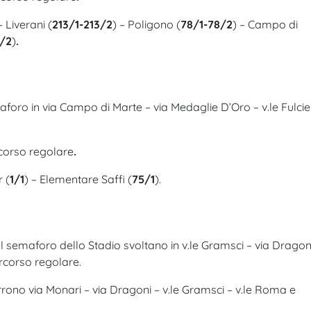
– Liverani (
213/1-213/2
) – Poligono (
78/1-78/2
) – Campo di
3/2
)
.
aforo in via Campo di Marte – via Medaglie D’Oro – v.le Fulcie
rcorso regolare
.
r (
1/1
) – Elementare Saffi (
75/1
).
l semaforo dello Stadio svoltano in v.le Gramsci – via Dragon
rcorso regolare.
ono via Monari – via Dragoni – v.le Gramsci – v.le Roma e