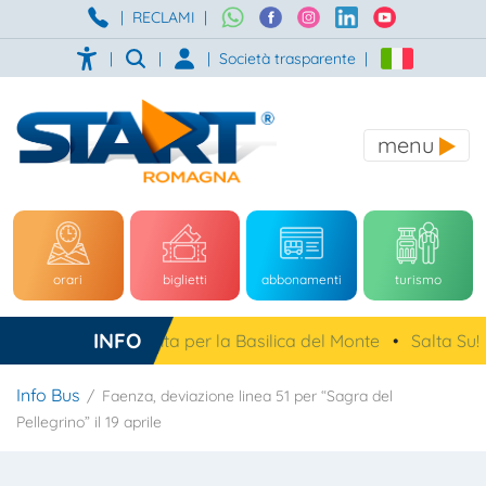
|
RECLAMI
|
|
|
|
Società trasparente
|
menu
orari
biglietti
abbonamenti
turismo
INFO
a, navetta gratuita per la Basilica del Monte
•
Salta Su!
•
Info Bus
Faenza, deviazione linea 51 per “Sagra del
Pellegrino” il 19 aprile