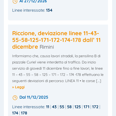
Al 27/12/2026
Linee interessate:
134
Riccione, deviazione linee 11-43-
55-58-125-171-172-174-178 dall’ 11
dicembre
Rimini
Informiamo che, causa lavori stradali, la pensilina B di
piazzale Curiel viene interdetta al traffico. Da inizio
servizio di giovedì 11 dicembre fino a fine lavori, le linee
11 – 43 – 55 – 58 – 125 – 171 – 172 – 174 -178 effettuano le
seguenti deviazioni di percorso: LINEA 11 • le corse […]
» Leggi
Dal 11/12/2025
Linee interessate:
11
43
55
58
125
171
172
174
178