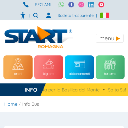
|
RECLAMI
|
|
|
|
Società trasparente
|
menu
orari
biglietti
abbonamenti
turismo
INFO
, navetta gratuita per la Basilica del Monte
•
Salta Su!
•
F
Home
Info Bus