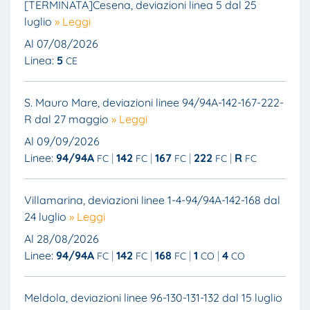
[TERMINATA]Cesena, deviazioni linea 5 dal 25
luglio
» Leggi
Al 07/08/2026
Linea:
5
CE
S. Mauro Mare, deviazioni linee 94/94A-142-167-222-
R dal 27 maggio
» Leggi
Al 09/09/2026
Linee:
94/94A
142
167
222
R
FC
FC
FC
FC
FC
Villamarina, deviazioni linee 1-4-94/94A-142-168 dal
24 luglio
» Leggi
Al 28/08/2026
Linee:
94/94A
142
168
1
4
FC
FC
FC
CO
CO
Meldola, deviazioni linee 96-130-131-132 dal 15 luglio