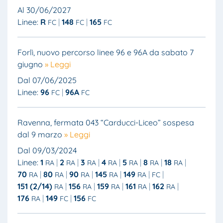
Al 30/06/2027
Linee:
R
148
165
FC
FC
FC
Forlì, nuovo percorso linee 96 e 96A da sabato 7
giugno
» Leggi
Dal 07/06/2025
Linee:
96
96A
FC
FC
Ravenna, fermata 043 “Carducci-Liceo” sospesa
dal 9 marzo
» Leggi
Dal 09/03/2024
Linee:
1
2
3
4
5
8
18
RA
RA
RA
RA
RA
RA
RA
70
80
90
145
149
RA
RA
RA
RA
RA
FC
151 (2/14)
156
159
161
162
RA
RA
RA
RA
RA
176
149
156
RA
FC
FC