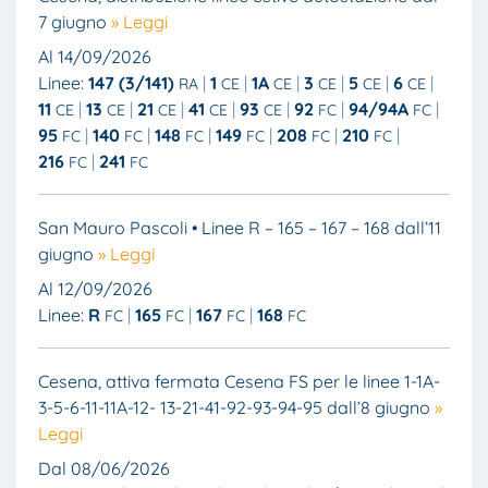
7 giugno
» Leggi
Al 14/09/2026
Linee:
147 (3/141)
1
1A
3
5
6
RA
CE
CE
CE
CE
CE
11
13
21
41
93
92
94/94A
CE
CE
CE
CE
CE
FC
FC
95
140
148
149
208
210
FC
FC
FC
FC
FC
FC
216
241
FC
FC
San Mauro Pascoli • Linee R – 165 – 167 – 168 dall’11
giugno
» Leggi
Al 12/09/2026
Linee:
R
165
167
168
FC
FC
FC
FC
Cesena, attiva fermata Cesena FS per le linee 1-1A-
3-5-6-11-11A-12- 13-21-41-92-93-94-95 dall’8 giugno
»
Leggi
Dal 08/06/2026