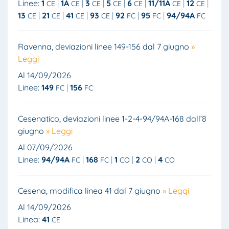
Linee:
1
1A
3
5
6
11/11A
12
CE
CE
CE
CE
CE
CE
CE
13
21
41
93
92
95
94/94A
CE
CE
CE
CE
FC
FC
FC
Ravenna, deviazioni linee 149-156 dal 7 giugno
»
Leggi
Al 14/09/2026
Linee:
149
156
FC
FC
Cesenatico, deviazioni linee 1-2-4-94/94A-168 dall’8
giugno
» Leggi
Al 07/09/2026
Linee:
94/94A
168
1
2
4
FC
FC
CO
CO
CO
Cesena, modifica linea 41 dal 7 giugno
» Leggi
Al 14/09/2026
Linea:
41
CE