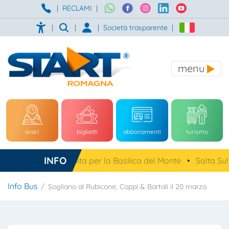
|
RECLAMI
|
|
|
|
Società trasparente
|
menu
orari
biglietti
abbonamenti
turismo
INFO
a, navetta gratuita per la Basilica del Monte
•
Salta Su!
•
Info Bus
Sogliano al Rubicone, Coppi & Bartali il 20 marzo