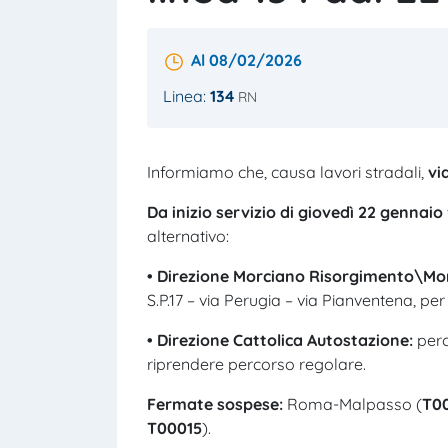
Al 08/02/2026
Linea:
134
RN
Informiamo che, causa lavori stradali,
vi
Da inizio servizio di giovedì 22 gennaio 
alternativo:
• Direzione Morciano Risorgimento\Mo
S.P.17 – via Perugia – via Pianventena, per
• Direzione
Cattolica
Autostazione:
perc
riprendere percorso regolare.
Fermate
sospese:
Roma-Malpasso (
T0
T00015
).