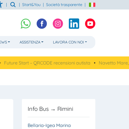
|
|
Start&You
|
Società trasparente
|
NEWS
ASSISTENZA
LAVORA CON NOI
 Start – QRCODE recensioni autista
•
Navetto Mare, linea 67
Info Bus → Rimini
Bellaria-Igea Marina