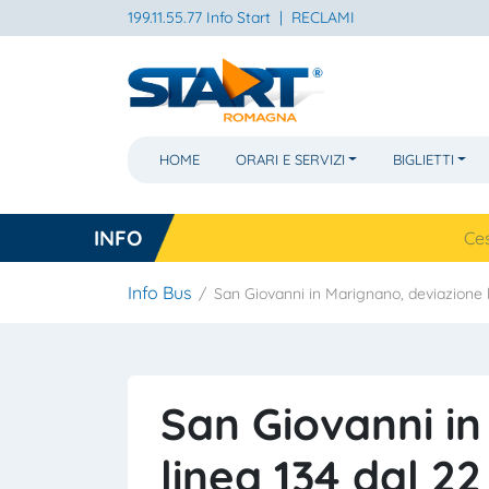
199.11.55.77 Info Start
|
RECLAMI
HOME
ORARI E SERVIZI
BIGLIETTI
INFO
Cesena, nav
Info Bus
San Giovanni in Marignano, deviazione 
San Giovanni in
linea 134 dal 2