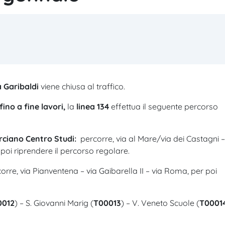
a
Garibaldi
viene chiusa al traffico.
fino a fine lavori,
la
linea 134
effettua il seguente percorso
rciano Centro Studi:
percorre, via al Mare/via dei Castagni –
 poi riprendere il percorso regolare.
orre, via Pianventena – via Gaibarella II – via Roma, per poi
0012
) – S. Giovanni Marig (
T00013
) – V. Veneto Scuole (
T0001