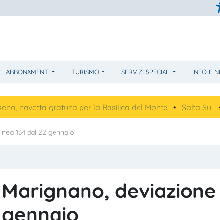
ABBONAMENTI
TURISMO
SERVIZI SPECIALI
INFO E 
etta gratuita per la Basilica del Monte
•
Salta Su!
•
Future
linea 134 dal 22 gennaio
 Marignano, deviazione
2 gennaio