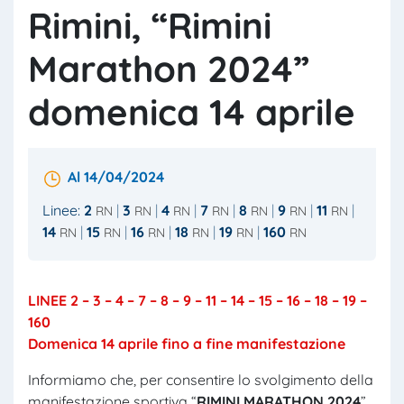
Rimini, “Rimini
Marathon 2024”
domenica 14 aprile
Al 14/04/2024
Linee:
2
3
4
7
8
9
11
RN
RN
RN
RN
RN
RN
RN
14
15
16
18
19
160
RN
RN
RN
RN
RN
RN
LINEE 2 – 3 – 4 – 7 – 8 – 9 – 11 – 14 – 15 – 16 – 18 – 19 –
160
Domenica 14 aprile fino a fine manifestazione
Informiamo che, per consentire lo svolgimento della
manifestazione sportiva “
RIMINI MARATHON 2024
”,