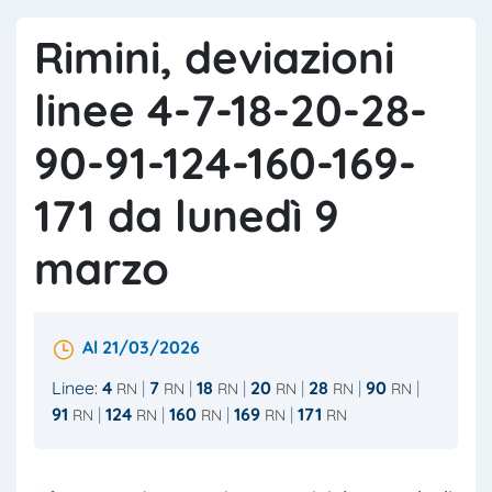
Rimini, deviazioni
linee 4-7-18-20-28-
90-91-124-160-169-
171 da lunedì 9
marzo
Al 21/03/2026
Linee:
4
7
18
20
28
90
RN
RN
RN
RN
RN
RN
91
124
160
169
171
RN
RN
RN
RN
RN