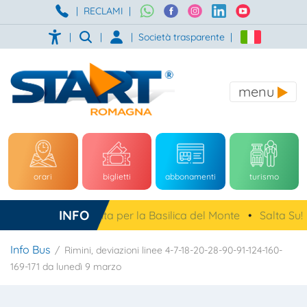
|
RECLAMI
|
|
|
|
Società trasparente
|
menu
orari
biglietti
abbonamenti
turismo
INFO
na, navetta gratuita per la Basilica del Monte
•
Salta Su!
•
Info Bus
Rimini, deviazioni linee 4-7-18-20-28-90-91-124-160-
169-171 da lunedì 9 marzo