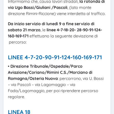
Informiamo che, causa lavori stradali,
la rotonda di
via Ugo Bassi/Giuliani /Pascoli
, (lato monte
direzione Rimini-Riccione) viene interdetta al traffico.
Da inizio servizio di lunedì 9 a fine servizio di
sabato 21 marzo
, le
linee 4-7-18-20-
28-
90-
91-124-
160-169-
171
effettuano la seguente deviazione di
percorso:
LINEE 4-7-20-90-91-124-160-169-171
• D
irezione Tribunale/Ospedale
/Parco
Aviazione/Coriano/Rimini C.S./Morciano di
Romagna/Osteria Nuova
: percorrono, via U. Bassi
– via Pascoli – via Lagomaggio – via
Fada/Lagomaggio, per poi riprendere percorso
regolare.
LINEA 18