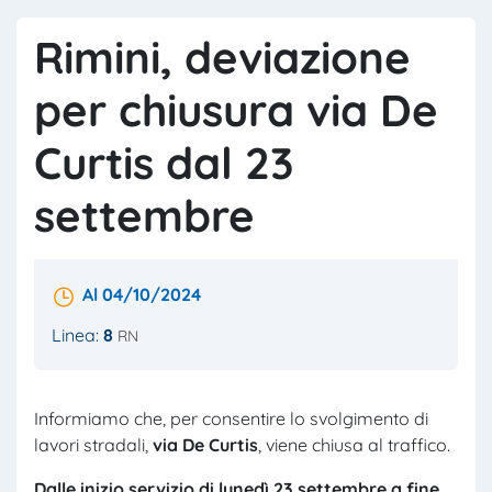
Rimini, deviazione
per chiusura via De
Curtis dal 23
settembre
Al 04/10/2024
Linea:
8
RN
Informiamo che, per consentire lo svolgimento di
lavori stradali,
via
De
Curtis
, viene chiusa al traffico.
Dalle
inizio servizio
di
lune
dì 2
3
settembre
a fine