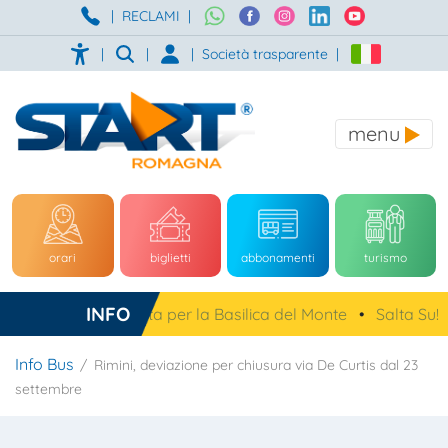
|
RECLAMI
|
|
|
|
Società trasparente
|
menu
orari
biglietti
abbonamenti
turismo
INFO
a, navetta gratuita per la Basilica del Monte
•
Salta Su!
•
Info Bus
Rimini, deviazione per chiusura via De Curtis dal 23
settembre