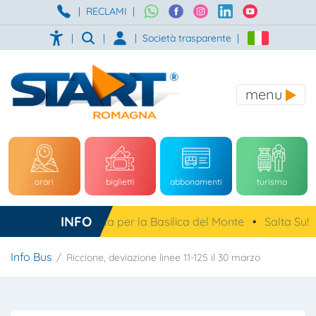
|
RECLAMI
|
|
|
|
Società trasparente
|
menu
orari
biglietti
abbonamenti
turismo
INFO
a, navetta gratuita per la Basilica del Monte
•
Salta Su!
•
Info Bus
Riccione, deviazione linee 11-125 il 30 marzo