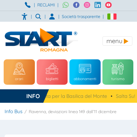
|
RECLAMI
|
|
|
|
Società trasparente
|
menu
orari
biglietti
abbonamenti
turismo
INFO
a, navetta gratuita per la Basilica del Monte
•
Salta Su!
•
Info Bus
Ravenna, deviazioni linea 149 dall’11 dicembre