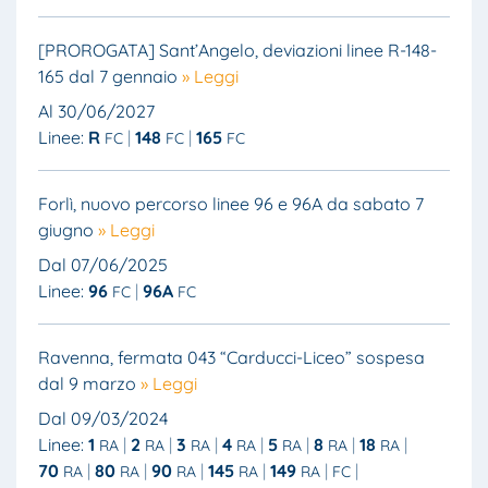
[PROROGATA] Sant’Angelo, deviazioni linee R-148-
165 dal 7 gennaio
» Leggi
Al 30/06/2027
Linee:
R
148
165
FC
FC
FC
Forlì, nuovo percorso linee 96 e 96A da sabato 7
giugno
» Leggi
Dal 07/06/2025
Linee:
96
96A
FC
FC
Ravenna, fermata 043 “Carducci-Liceo” sospesa
dal 9 marzo
» Leggi
Dal 09/03/2024
Linee:
1
2
3
4
5
8
18
RA
RA
RA
RA
RA
RA
RA
70
80
90
145
149
RA
RA
RA
RA
RA
FC