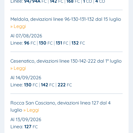
Linee:
94/94A
142
168
1
4
FC
FC
FC
CO
CO
Meldola, deviazioni linee 96-130-131-132 dal 15 luglio
» Leggi
Al 07/08/2026
Linee:
96
130
131
132
FC
FC
FC
FC
Cesenatico, deviazioni linee 130-142-222 dal 1° luglio
» Leggi
Al 14/09/2026
Linee:
130
142
222
FC
FC
FC
Rocca San Casciano, deviazioni linea 127 dal 4
luglio
» Leggi
Al 13/09/2026
Linea:
127
FC