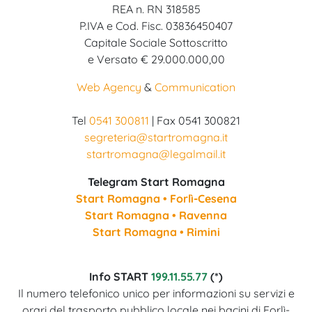
REA n. RN 318585
P.IVA e Cod. Fisc. 03836450407
Capitale Sociale Sottoscritto
e Versato € 29.000.000,00
Web Agency
&
Communication
Tel
0541 300811
| Fax 0541 300821
segreteria@startromagna.it
startromagna@legalmail.it
Telegram Start Romagna
Start Romagna • Forlì-Cesena
Start Romagna • Ravenna
Start Romagna • Rimini
Info START
199.11.55.77
(*)
Il numero telefonico unico per informazioni su servizi e
orari del trasporto pubblico locale nei bacini di Forlì-