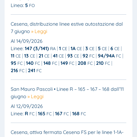
Linea:
5
FO
Cesena, distribuzione linee estive autostazione dal
7 giugno
» Leggi
Al 14/09/2026
Linee:
147 (3/141)
1
1A
3
5
6
RA
CE
CE
CE
CE
CE
11
13
21
41
93
92
94/94A
CE
CE
CE
CE
CE
FC
FC
95
140
148
149
208
210
FC
FC
FC
FC
FC
FC
216
241
FC
FC
San Mauro Pascoli • Linee R – 165 – 167 – 168 dall’11
giugno
» Leggi
Al 12/09/2026
Linee:
R
165
167
168
FC
FC
FC
FC
Cesena, attiva fermata Cesena FS per le linee 1-1A-