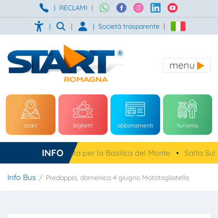
|
RECLAMI
|
|
|
|
Società trasparente
|
menu
orari
biglietti
abbonamenti
turismo
INFO
a, navetta gratuita per la Basilica del Monte
•
Salta Su!
•
Info Bus
Predappio, domenica 4 giugno Mototagliatella