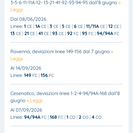
3-5-6-11-11A-12- 13-21-41-92-93-94-95 dall’8 giugno
»
Leggi
Dal 08/06/2026
Linee:
1
1A
3
5
6
11/11A
12
CE
CE
CE
CE
CE
CE
CE
13
21
41
93
92
95
94/94A
CE
CE
CE
CE
FC
FC
FC
Ravenna, deviazioni linee 149-156 dal 7 giugno
»
Leggi
Al 14/09/2026
Linee:
149
156
FC
FC
Cesenatico, deviazioni linee 1-2-4-94/94A-168 dall’8
giugno
» Leggi
Al 07/09/2026
Linee:
94/94A
168
1
2
4
FC
FC
CO
CO
CO