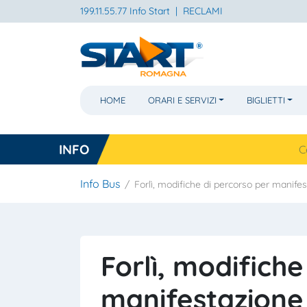
199.11.55.77 Info Start
|
RECLAMI
HOME
ORARI E SERVIZI
BIGLIETTI
INFO
Cesena, na
Info Bus
Forlì, modifiche di percorso per manife
Forlì, modifiche
manifestazione