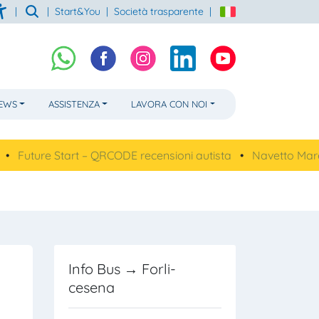
|
|
Start&You
|
Società trasparente
|
NEWS
ASSISTENZA
LAVORA CON NOI
re Start – QRCODE recensioni autista
•
Navetto Mare, linea 
Info Bus → Forli-
cesena