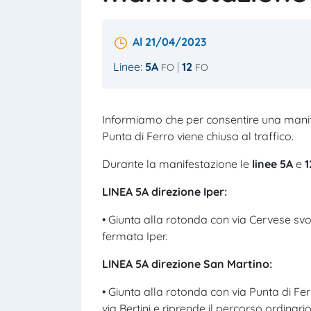
Al 21/04/2023
Linee:
5A
12
FO
FO
Informiamo che per consentire una mani
Punta di Ferro viene chiusa al traffico.
Durante la manifestazione le
linee 5A
e
1
LINEA 5A direzione Iper:
• Giunta alla rotonda con via Cervese svol
fermata Iper.
LINEA 5A direzione San Martino:
• Giunta alla rotonda con via Punta di Fer
via Bertini e riprende il percorso ordinario