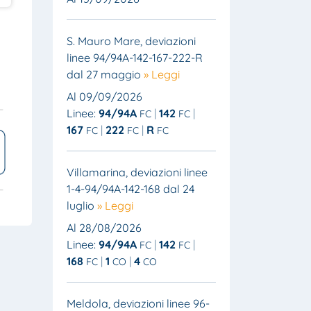
S. Mauro Mare, deviazioni
linee 94/94A-142-167-222-R
dal 27 maggio
» Leggi
Al 09/09/2026
Linee:
94/94A
142
FC
FC
167
222
R
FC
FC
FC
Villamarina, deviazioni linee
1-4-94/94A-142-168 dal 24
luglio
» Leggi
Al 28/08/2026
Linee:
94/94A
142
FC
FC
168
1
4
FC
CO
CO
Meldola, deviazioni linee 96-