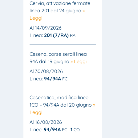
Cervia, attivazione fermate
linea 201 dal 24 giugno
»
Leggi
Al 14/09/2026
Linea:
201 (7/RA)
RA
Cesena, corse serali linea
94A dal 19 giugno
» Leggi
Al 30/08/2026
Linea:
94/94A
FC
Cesenatico, modifica linee
1CO – 94/94A dal 20 giugno
»
Leggi
Al 16/08/2026
Linee:
94/94A
1
FC
CO