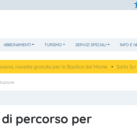
ABBONAMENTI
TURISMO
SERVIZI SPECIALI
INFO E 
vetta gratuita per la Basilica del Monte
•
Salta Su!
•
Futu
stazione
 di percorso per