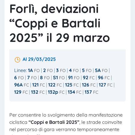
Forlì, deviazioni
“Coppi e Bartali
2025” il 29 marzo
Al 29/03/2025
Linee:
1A
2
3
4
5
5A
FO
FO
FO
FO
FO
FO
6
7
8
S1
91
92
96
FO
FO
FO
FO
FO
FC
FC
96A
121
122
125
126
127
FC
FC
FC
FC
FC
FC
129
132
132p
134
137
FC
FC
FC
FC
FC
Per consentire lo svolgimento della manifestazione
ciclistica
“Coppi e Bartali 2025”
, le strade coinvolte
nel percorso di gara verranno temporaneamente