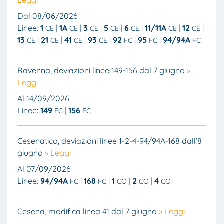
Leggi
Dal 08/06/2026
Linee:
1
1A
3
5
6
11/11A
12
CE
CE
CE
CE
CE
CE
CE
13
21
41
93
92
95
94/94A
CE
CE
CE
CE
FC
FC
FC
Ravenna, deviazioni linee 149-156 dal 7 giugno
»
Leggi
Al 14/09/2026
Linee:
149
156
FC
FC
Cesenatico, deviazioni linee 1-2-4-94/94A-168 dall’8
giugno
» Leggi
Al 07/09/2026
Linee:
94/94A
168
1
2
4
FC
FC
CO
CO
CO
Cesena, modifica linea 41 dal 7 giugno
» Leggi