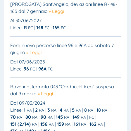
[PROROGATA] Sant’Angelo, deviazioni linee R-148-
165 dal 7 gennaio
» Leggi
Al 30/06/2027
Linee:
R
148
165
FC
FC
FC
Forlì, nuovo percorso linee 96 e 96A da sabato 7
giugno
» Leggi
Dal 07/06/2025
Linee:
96
96A
FC
FC
Ravenna, fermata 043 “Carducci-Liceo” sospesa
dal 9 marzo
» Leggi
Dal 09/03/2024
Linee:
1
2
3
4
5
8
18
RA
RA
RA
RA
RA
RA
RA
70
80
90
145
149
RA
RA
RA
RA
RA
FC
151 (2/14)
156
159
161
162
RA
RA
RA
RA
RA