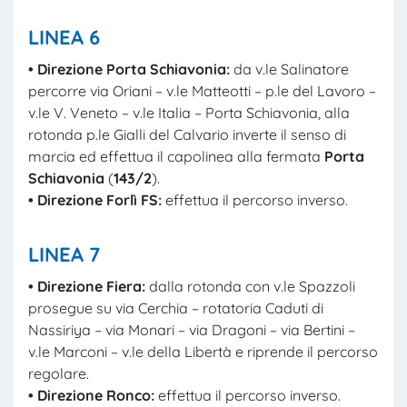
LINEA 6
• Direzione Porta Schiavonia:
da v.le Salinatore
percorre via Oriani – v.le Matteotti – p.le del Lavoro –
v.le V. Veneto – v.le Italia – Porta Schiavonia, alla
rotonda p.le Gialli del Calvario inverte il senso di
marcia ed effettua il capolinea alla fermata
Porta
Schiavonia
(
143/2
).
• Direzione Forlì FS:
effettua il percorso inverso.
LINEA 7
• Direzione Fiera:
dalla rotonda con v.le Spazzoli
prosegue su via Cerchia – rotatoria Caduti di
Nassiriya – via Monari – via Dragoni – via Bertini –
v.le Marconi – v.le della Libertà e riprende il percorso
regolare.
• Direzione Ronco:
effettua il percorso inverso.