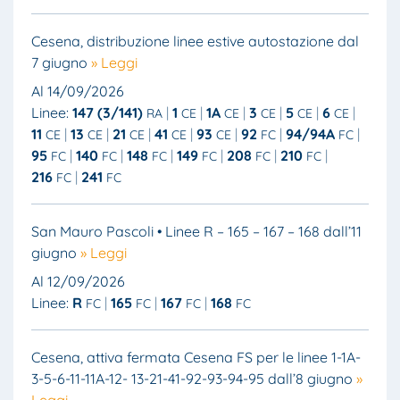
Cesena, distribuzione linee estive autostazione dal
7 giugno
» Leggi
Al 14/09/2026
Linee:
147 (3/141)
1
1A
3
5
6
RA
CE
CE
CE
CE
CE
11
13
21
41
93
92
94/94A
CE
CE
CE
CE
CE
FC
FC
95
140
148
149
208
210
FC
FC
FC
FC
FC
FC
216
241
FC
FC
San Mauro Pascoli • Linee R – 165 – 167 – 168 dall’11
giugno
» Leggi
Al 12/09/2026
Linee:
R
165
167
168
FC
FC
FC
FC
Cesena, attiva fermata Cesena FS per le linee 1-1A-
3-5-6-11-11A-12- 13-21-41-92-93-94-95 dall’8 giugno
»