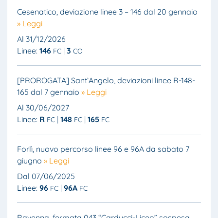
Cesenatico, deviazione linee 3 – 146 dal 20 gennaio
» Leggi
Al 31/12/2026
Linee:
146
3
FC
CO
[PROROGATA] Sant’Angelo, deviazioni linee R-148-
165 dal 7 gennaio
» Leggi
Al 30/06/2027
Linee:
R
148
165
FC
FC
FC
Forlì, nuovo percorso linee 96 e 96A da sabato 7
giugno
» Leggi
Dal 07/06/2025
Linee:
96
96A
FC
FC
Ravenna, fermata 043 “Carducci-Liceo” sospesa