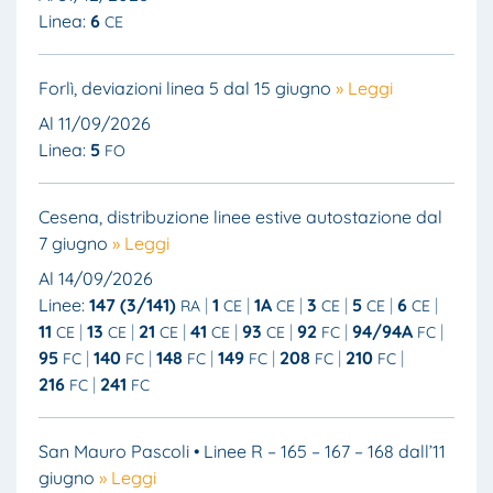
Linea:
6
CE
Forlì, deviazioni linea 5 dal 15 giugno
» Leggi
Al 11/09/2026
Linea:
5
FO
Cesena, distribuzione linee estive autostazione dal
7 giugno
» Leggi
Al 14/09/2026
Linee:
147 (3/141)
1
1A
3
5
6
RA
CE
CE
CE
CE
CE
11
13
21
41
93
92
94/94A
CE
CE
CE
CE
CE
FC
FC
95
140
148
149
208
210
FC
FC
FC
FC
FC
FC
216
241
FC
FC
San Mauro Pascoli • Linee R – 165 – 167 – 168 dall’11
giugno
» Leggi