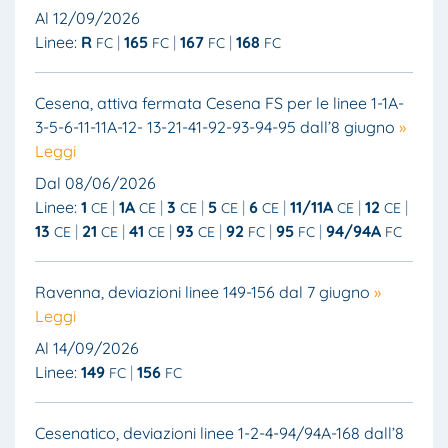
Al 12/09/2026
Linee:
R
165
167
168
FC
FC
FC
FC
Cesena, attiva fermata Cesena FS per le linee 1-1A-
3-5-6-11-11A-12- 13-21-41-92-93-94-95 dall’8 giugno
»
Leggi
Dal 08/06/2026
Linee:
1
1A
3
5
6
11/11A
12
CE
CE
CE
CE
CE
CE
CE
13
21
41
93
92
95
94/94A
CE
CE
CE
CE
FC
FC
FC
Ravenna, deviazioni linee 149-156 dal 7 giugno
»
Leggi
Al 14/09/2026
Linee:
149
156
FC
FC
Cesenatico, deviazioni linee 1-2-4-94/94A-168 dall’8