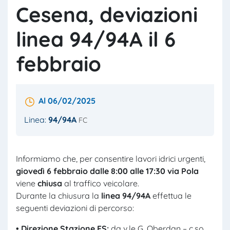
Cesena, deviazioni
linea 94/94A il 6
febbraio
Al 06/02/2025
Linea:
94/94A
FC
Informiamo che, per consentire lavori idrici urgenti,
giovedì
6 febbraio dalle 8:00 alle 17:30
v
ia Pola
viene
chius
a
al traffico veicolare.
Durante la chiusura la
linea 94/94A
effettua le
seguenti deviazioni di percorso:
• Direzione
Stazione FS
:
da v.le G. Oberdan – c.so