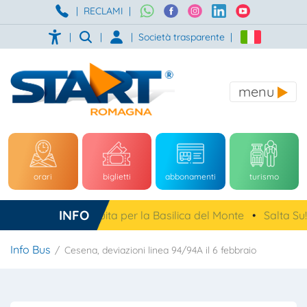
|
RECLAMI
|
|
|
|
Società trasparente
|
menu
orari
biglietti
abbonamenti
turismo
INFO
a, navetta gratuita per la Basilica del Monte
•
Salta Su!
•
Info Bus
Cesena, deviazioni linea 94/94A il 6 febbraio