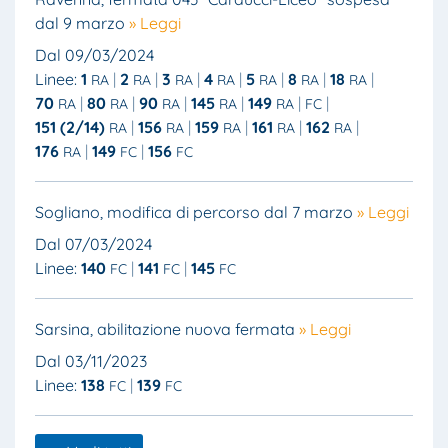
dal 9 marzo
» Leggi
Dal 09/03/2024
Linee:
1
2
3
4
5
8
18
RA
RA
RA
RA
RA
RA
RA
70
80
90
145
149
RA
RA
RA
RA
RA
FC
151 (2/14)
156
159
161
162
RA
RA
RA
RA
RA
176
149
156
RA
FC
FC
Sogliano, modifica di percorso dal 7 marzo
» Leggi
Dal 07/03/2024
Linee:
140
141
145
FC
FC
FC
Sarsina, abilitazione nuova fermata
» Leggi
Dal 03/11/2023
Linee:
138
139
FC
FC