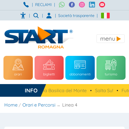
|
RECLAMI
|
|
|
|
Società trasparente
|
menu
orari
biglietti
abbonamenti
turismo
INFO
avetta gratuita per la Basilica del Monte
•
Salta Su!
•
Futu
Home
Orari e Percorsi
Linea 4