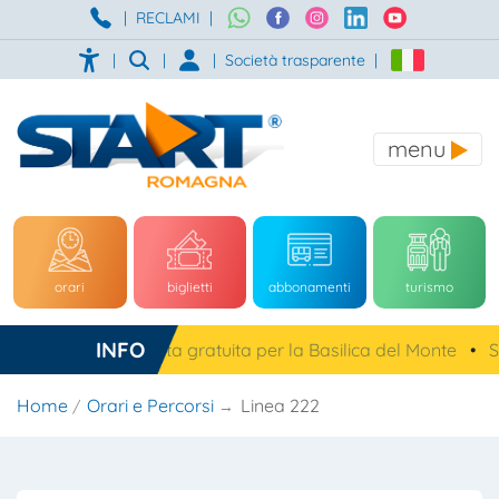
|
RECLAMI
|
|
|
|
Società trasparente
|
menu
orari
biglietti
abbonamenti
turismo
INFO
Cesena, navetta gratuita per la Basilica del Monte
•
Sa
Home
Orari e Percorsi
Linea 222