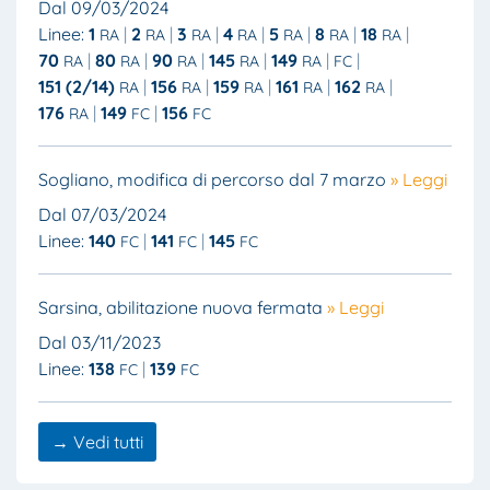
Dal 09/03/2024
Linee:
1
2
3
4
5
8
18
RA
RA
RA
RA
RA
RA
RA
70
80
90
145
149
RA
RA
RA
RA
RA
FC
151 (2/14)
156
159
161
162
RA
RA
RA
RA
RA
176
149
156
RA
FC
FC
Sogliano, modifica di percorso dal 7 marzo
» Leggi
Dal 07/03/2024
Linee:
140
141
145
FC
FC
FC
Sarsina, abilitazione nuova fermata
» Leggi
Dal 03/11/2023
Linee:
138
139
FC
FC
→ Vedi tutti