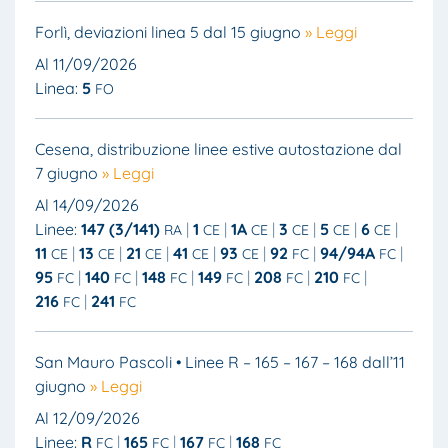
Forlì, deviazioni linea 5 dal 15 giugno
» Leggi
Al 11/09/2026
Linea:
5
FO
Cesena, distribuzione linee estive autostazione dal
7 giugno
» Leggi
Al 14/09/2026
Linee:
147 (3/141)
1
1A
3
5
6
RA
CE
CE
CE
CE
CE
11
13
21
41
93
92
94/94A
CE
CE
CE
CE
CE
FC
FC
95
140
148
149
208
210
FC
FC
FC
FC
FC
FC
216
241
FC
FC
San Mauro Pascoli • Linee R – 165 – 167 – 168 dall’11
giugno
» Leggi
Al 12/09/2026
Linee:
R
165
167
168
FC
FC
FC
FC