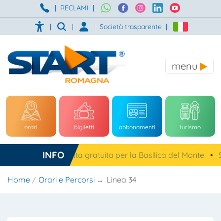
|
RECLAMI
|
|
|
|
Società trasparente
|
menu
orari
biglietti
abbonamenti
turismo
INFO
Cesena, navetta gratuita per la Basilica del Monte
•
S
Home
Orari e Percorsi
Linea 34