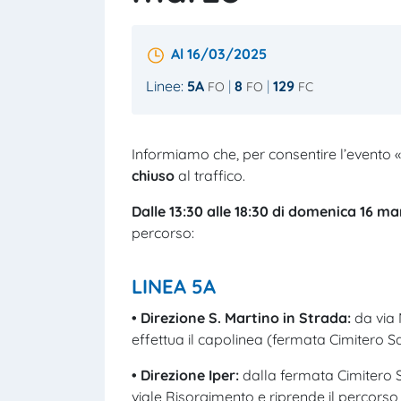
Al 16/03/2025
Linee:
5A
8
129
FO
FO
FC
Informiamo che, per consentire l’evento «
chiuso
al traffico.
D
alle 13:30 alle
18
:30
di
domenica
16 ma
percorso:
LINEA 5A
• Direzione S
.
Martino
in Strada:
da via 
effettua il capolinea (fermata Cimitero 
• Direzione
Iper
:
dalla fermata Cimitero 
viale Risorgimento e riprende il percorso