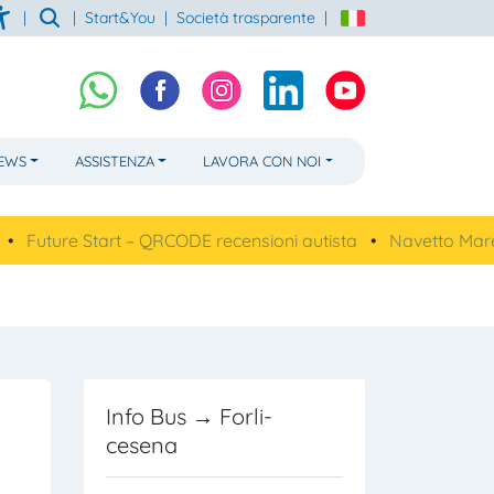
|
|
Start&You
|
Società trasparente
|
NEWS
ASSISTENZA
LAVORA CON NOI
e Start – QRCODE recensioni autista
•
Navetto Mare, linea 6
Info Bus → Forli-
cesena