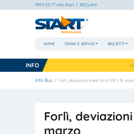
199.11.55.77 Info Start
|
RECLAMI
HOME
ORARI E SERVIZI
BIGLIETTI
INFO
Cesena, nav
Info Bus
Forlì, deviazioni linee 5A-8-129 il 16 mar
Forlì, deviazioni
marzo