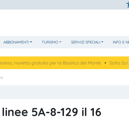
ABBONAMENTI
TURISMO
SERVIZI SPECIALI
INFO E 
etta gratuita per la Basilica del Monte
•
Salta Su!
•
Futur
zo
 linee 5A-8-129 il 16